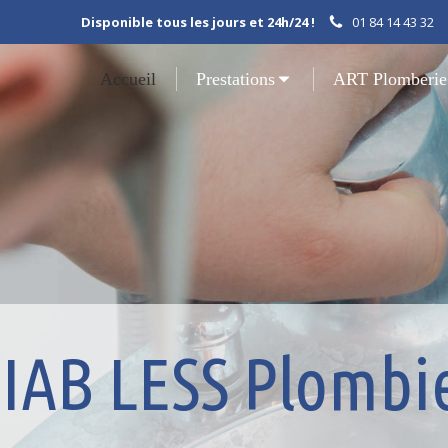
Disponible tous les jours et 24h/24 !
01 84 14 43 32
Accueil
Prestations
ART Plomberie
IAB LESS Plombi