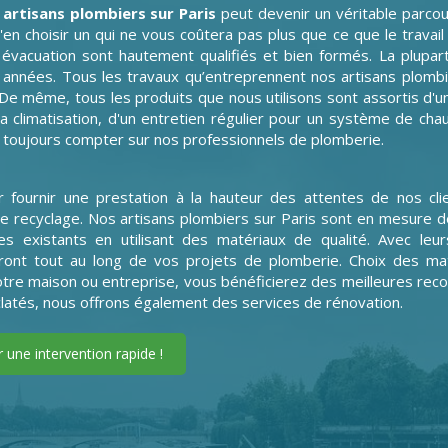
s
artisans plombiers sur Paris
peut devenir un véritable parco
é d'en choisir un qui ne vous coûtera pas plus que ce que le trava
évacuation sont hautement qualifiés et bien formés. La plupart
nnées. Tous les travaux qu’entreprennent nos artisans plombie
. De même, tous les produits que nous utilisons sont assortis d'
la climatisation, d'un entretien régulier pour un système de cha
toujours compter sur nos professionnels de plomberie.
 fournir une prestation à la hauteur des attentes de nos cli
e recyclage. Nos artisans plombiers sur Paris sont en mesure d
s existants en utilisant des matériaux de qualité. Avec leurs
nt tout au long de vos projets de plomberie. Choix des matéri
tre maison ou entreprise, vous bénéficierez des meilleures reco
clatés, nous offrons également des services de rénovation.
une intervention rapide !