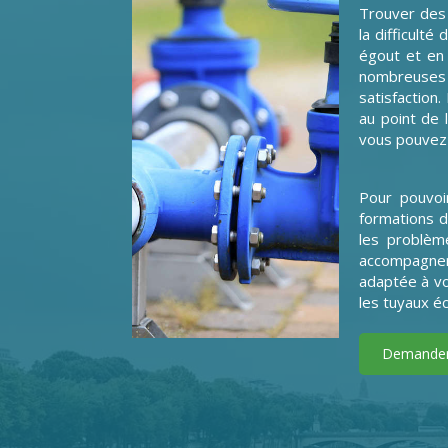
Trouver de
la difficult
égout et en 
nombreuses a
satisfaction
au point de 
vous pouvez 
Pour pouvoir
formations d
les problème
accompagnero
adaptée à vo
les tuyaux é
Demander 