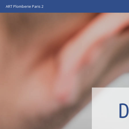
ART Plomberie Paris 2
D